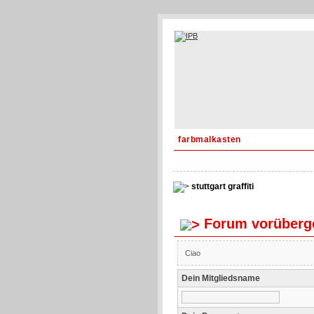
farbmalkasten
stuttgart graffiti
Forum vorüberge
Ciao
Dein Mitgliedsname