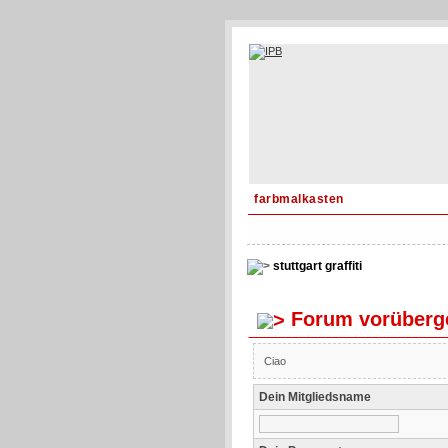
farbmalkasten
stuttgart graffiti
Forum vorüberge
Ciao
Dein Mitgliedsname