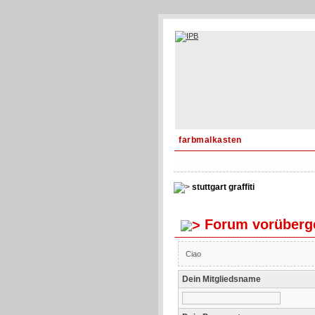
farbmalkasten
stuttgart graffiti
Forum vorüberge
Ciao
Dein Mitgliedsname