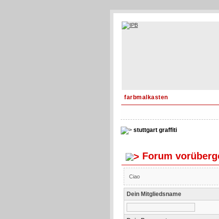
farbmalkasten
stuttgart graffiti
Forum vorüberge
Ciao
Dein Mitgliedsname