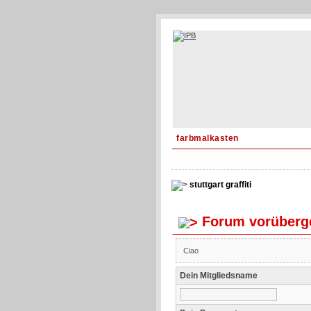
farbmalkasten
stuttgart graffiti
Forum vorüberge
Ciao
Dein Mitgliedsname